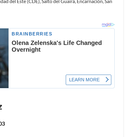
dad del Este (CDE), Salto del Guairá, Encarnación, San
z
03