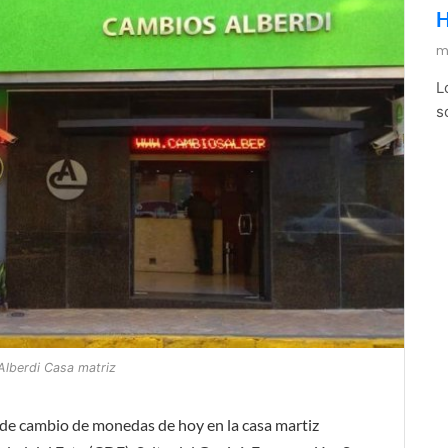
H
m
L
s
lberdi Casa matriz
 de cambio de monedas de hoy en la casa martiz