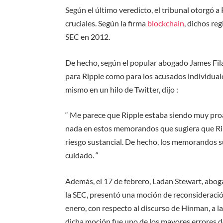
Según el último veredicto, el tribunal otorgó 
cruciales. Según la firma
blockchain
, dichos reg
SEC en 2012.
De hecho, según el popular abogado James Fil
para Ripple como para los acusados ​​individua
mismo en un hilo de Twitter, dijo :
“ Me parece que Ripple estaba siendo muy proa
nada en estos memorandos que sugiera que Ri
riesgo sustancial. De hecho, los memorandos s
cuidado. “
Además, el 17 de febrero, Ladan Stewart, abog
la SEC, presentó una moción de reconsideración
enero, con respecto al discurso de Hinman, a 
dicha moción fue uno de los mayores errores d