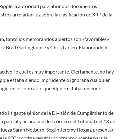
a Ripple la autoridad para abrir dos documentos
istros arrojarían luz sobre la clasificación de XRP de la
an, tanto los memorandos abiertos son «favorables»
les: Brad Garlinghouse y Chris Larsen. Elaborando lo
ctivo, lo cual es muy importante. Ciertamente, no hay
pple estaba siendo imprudente o ignoraba cualquier
ugieren lo contrario: que Ripple estaba teniendo
ado litigante sénior de la División de Cumplimiento de
 parcial y aclaración de la orden del Tribunal del 13 de
la jueza Sarah Netburn. Según Jeremy Hogan, presentar
e la SEC y podría resultar contraproducente para la