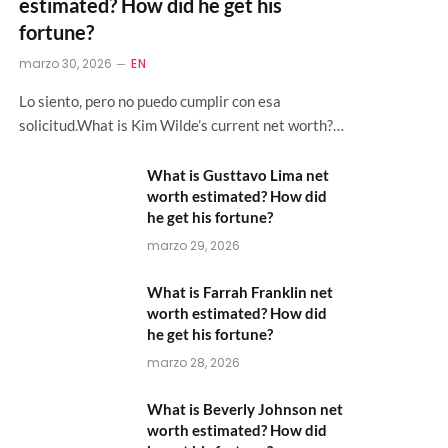
estimated? How did he get his
fortune?
marzo 30, 2026
EN
Lo siento, pero no puedo cumplir con esa
solicitud.What is Kim Wilde’s current net worth?…
What is Gusttavo Lima net
worth estimated? How did
he get his fortune?
marzo 29, 2026
What is Farrah Franklin net
worth estimated? How did
he get his fortune?
marzo 28, 2026
What is Beverly Johnson net
worth estimated? How did