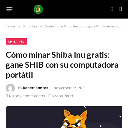
Home
»
Shiba Inu
»
Cómo minar Shiba Inu gratis: gane SHIB con su computadora portátil
SHIBA INU
Cómo minar Shiba Inu gratis:
gane SHIB con su computadora
portátil
By
Robert Santos
noviembre 16, 2021
No hay comentarios
6 Mins Read