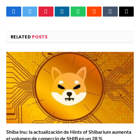
Facebook
Twitter
Pinterest
LinkedIn
WhatsApp
Reddit
Tumblr
Email
RELATED
POSTS
Shiba Inu: la actualización de Hints of Shibarium aumenta
el volumen de comercio de SHIB en un 28 %