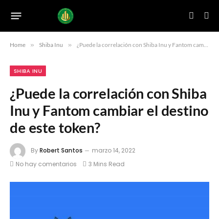
Home
»
Shiba Inu
»
¿Puede la correlación con Shiba Inu y Fantom cambiar el destino de este token?
SHIBA INU
¿Puede la correlación con Shiba
Inu y Fantom cambiar el destino
de este token?
By
Robert Santos
marzo 14, 2022
No hay comentarios
3 Mins Read