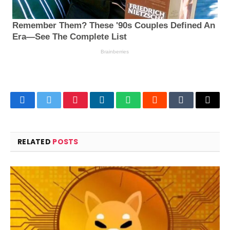
Facebook
Twitter
Pinterest
LinkedIn
WhatsApp
Reddit
Tumblr
Email
RELATED
POSTS