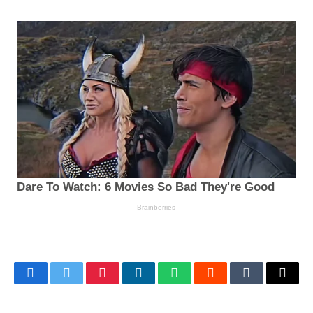
Facebook
Twitter
Pinterest
LinkedIn
WhatsApp
Reddit
Tumblr
Email