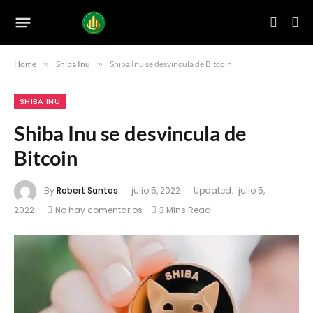
Home
»
Shiba Inu
»
Shiba Inu se desvincula de Bitcoin
SHIBA INU
Shiba Inu se desvincula de
Bitcoin
By
Robert Santos
julio 5, 2022
Updated:
julio 5,
2022
No hay comentarios
3 Mins Read