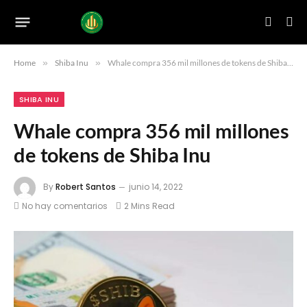
Home
»
Shiba Inu
»
Whale compra 356 mil millones de tokens de Shiba Inu
SHIBA INU
Whale compra 356 mil millones
de tokens de Shiba Inu
By
Robert Santos
junio 14, 2022
No hay comentarios
2 Mins Read