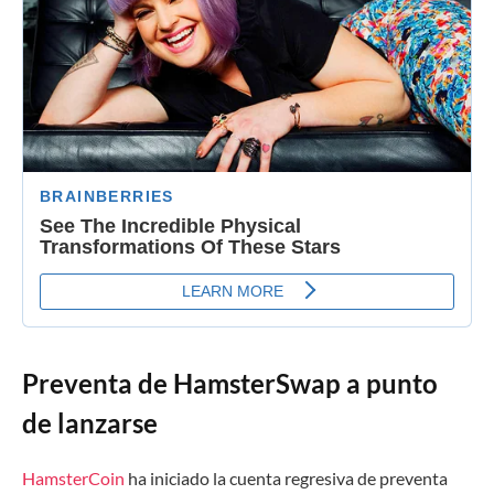
Preventa de HamsterSwap a punto
de lanzarse
HamsterCoin
ha iniciado la cuenta regresiva de preventa