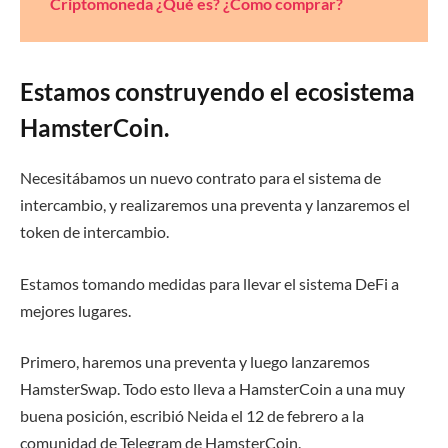
Criptomoneda ¿Qué es? ¿Como comprar?
Estamos construyendo el ecosistema
HamsterCoin.
Necesitábamos un nuevo contrato para el sistema de
intercambio, y realizaremos una preventa y lanzaremos el
token de intercambio.
Estamos tomando medidas para llevar el sistema DeFi a
mejores lugares.
Primero, haremos una preventa y luego lanzaremos
HamsterSwap. Todo esto lleva a HamsterCoin a una muy
buena posición, escribió Neida el 12 de febrero a la
comunidad de Telegram de HamsterCoin.