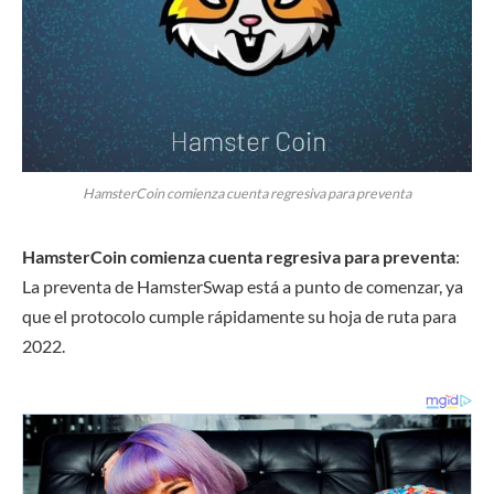
HamsterCoin comienza cuenta regresiva para preventa
HamsterCoin comienza cuenta regresiva para preventa
:
La preventa de HamsterSwap está a punto de comenzar, ya
que el protocolo cumple rápidamente su hoja de ruta para
2022.