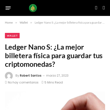
Home
»
Wallet
»
Ledger Nano S: ¿La mejor billetera física para guardar tus criptomonedas?
WALLET
Ledger Nano S: ¿La mejor
billetera física para guardar tus
criptomonedas?
By
Robert Santos
marzo 27, 2023
No hay comentarios
5 Mins Read