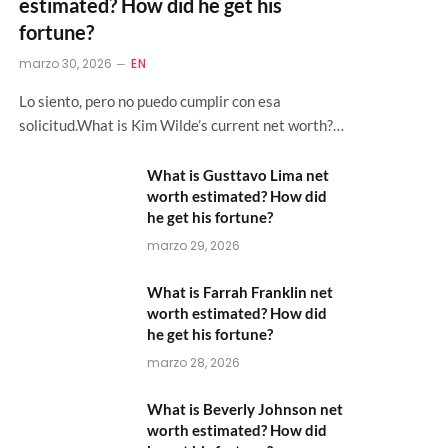
estimated? How did he get his
fortune?
marzo 30, 2026
EN
Lo siento, pero no puedo cumplir con esa
solicitud.What is Kim Wilde’s current net worth?…
What is Gusttavo Lima net
worth estimated? How did
he get his fortune?
marzo 29, 2026
What is Farrah Franklin net
worth estimated? How did
he get his fortune?
marzo 28, 2026
What is Beverly Johnson net
worth estimated? How did