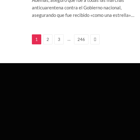
anticuarentena contra el Gobierno nacional,
asegurando que fue recibido «como una estrella»…
Next
…
1
2
3
246