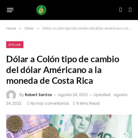
Home
»
Dólar
»
Dólar a Colón tipo de cambio del dólar Américano a la moneda de Costa Rica
DÓLAR
Dólar a Colón tipo de cambio
del dólar Américano a la
moneda de Costa Rica
By
Robert Santos
agosto 24, 2022
Updated:
agosto
24, 2022
No hay comentarios
6 Mins Read