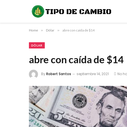
Home
»
Dólar
»
abre con caída de $14
DÓLAR
abre con caída de $14
By
Robert Santos
septiembre 14, 2021
No h