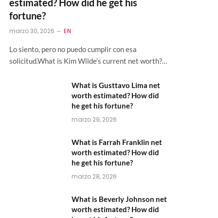
estimated? How did he get his
fortune?
marzo 30, 2026
EN
Lo siento, pero no puedo cumplir con esa
solicitud.What is Kim Wilde’s current net worth?…
What is Gusttavo Lima net
worth estimated? How did
he get his fortune?
marzo 29, 2026
What is Farrah Franklin net
worth estimated? How did
he get his fortune?
marzo 28, 2026
What is Beverly Johnson net
worth estimated? How did