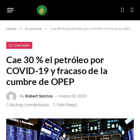
Home
»
Economía
»
Cae 30 % el petróleo por COVID-19 y fracaso de la cumbre de OPEP
ECONOMÍA
Cae 30 % el petróleo por
COVID-19 y fracaso de la
cumbre de OPEP
By
Robert Santos
marzo 10, 2020
No hay comentarios
1 Min Read