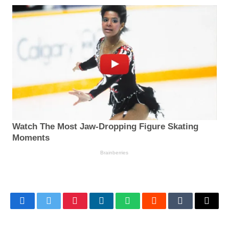
Facebook
Twitter
Pinterest
LinkedIn
WhatsApp
Reddit
Tumblr
Email