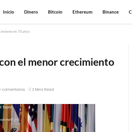
Inicio
Dinero
Bitcoin
Ethereum
Binance
C
cimiento en 70 años
 con el menor crecimiento
y comentarios
2 Mins Read
ot found
3cepal.mp4?_=1