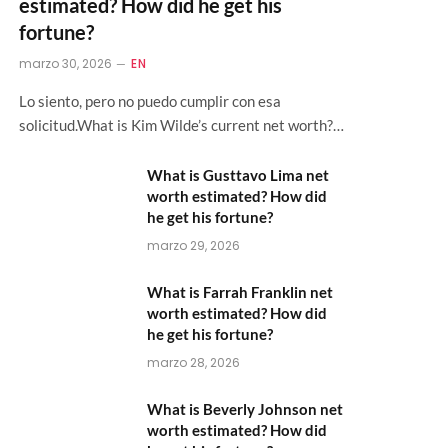
estimated? How did he get his
fortune?
marzo 30, 2026
EN
Lo siento, pero no puedo cumplir con esa
solicitud.What is Kim Wilde’s current net worth?…
What is Gusttavo Lima net
worth estimated? How did
he get his fortune?
marzo 29, 2026
What is Farrah Franklin net
worth estimated? How did
he get his fortune?
marzo 28, 2026
What is Beverly Johnson net
worth estimated? How did