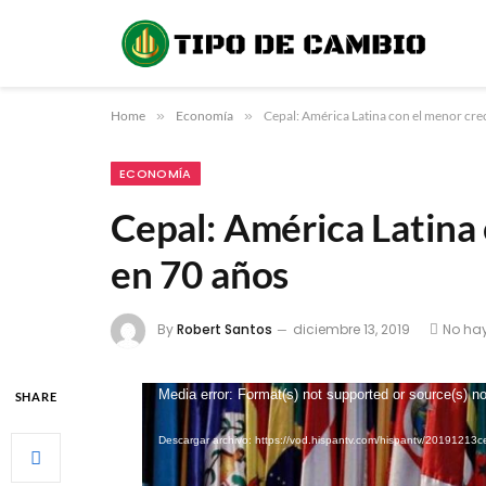
Home
»
Economía
»
Cepal: América Latina con el menor cre
ECONOMÍA
Cepal: América Latina
en 70 años
By
Robert Santos
diciembre 13, 2019
No ha
Reproductor
Media error: Format(s) not supported or source(s) n
SHARE
de
Descargar archivo: https://vod.hispantv.com/hispantv/2019121
vídeo