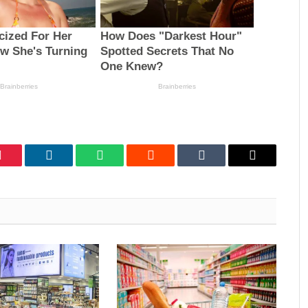
Pinterest
LinkedIn
WhatsApp
Reddit
Tumblr
Email