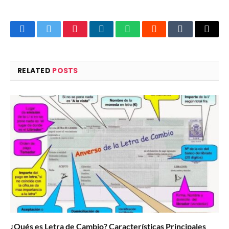
Facebook
Twitter
Pinterest
LinkedIn
WhatsApp
Reddit
Tumblr
Email
RELATED
POSTS
¿Qués es Letra de Cambio? Características Principales