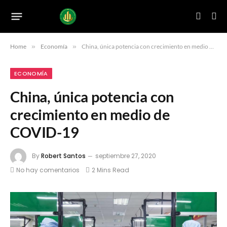
Home
»
Economía
»
China, única potencia con crecimiento en medio de COVID-19
ECONOMÍA
China, única potencia con
crecimiento en medio de
COVID-19
By
Robert Santos
septiembre 27, 2020
No hay comentarios
2 Mins Read