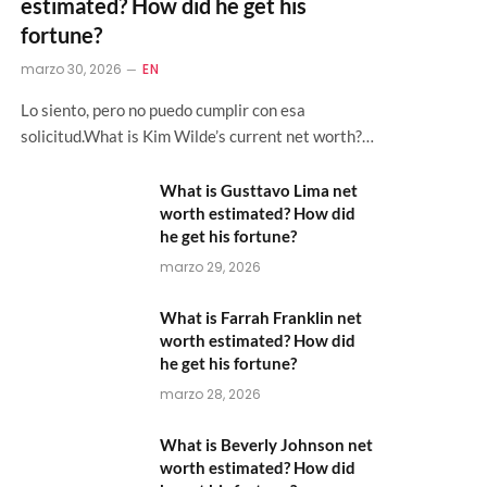
estimated? How did he get his
fortune?
marzo 30, 2026
EN
Lo siento, pero no puedo cumplir con esa
solicitud.What is Kim Wilde’s current net worth?…
What is Gusttavo Lima net
worth estimated? How did
he get his fortune?
marzo 29, 2026
What is Farrah Franklin net
worth estimated? How did
he get his fortune?
marzo 28, 2026
What is Beverly Johnson net
worth estimated? How did