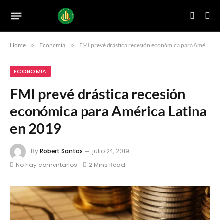
Home
»
Economía
»
FMI prevé drástica recesión económica para América Latina en 2019
ECONOMÍA
FMI prevé drástica recesión
económica para América Latina
en 2019
By
Robert Santos
julio 24, 2019
No hay comentarios
2 Mins Read