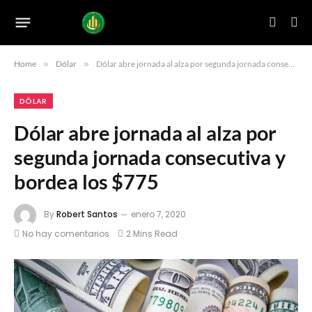
Home
»
Dólar
»
Dólar abre jornada al alza por segunda jornada consecutiva y bordea los $775
DÓLAR
Dólar abre jornada al alza por
segunda jornada consecutiva y
bordea los $775
By
Robert Santos
enero 7, 2020
No hay comentarios
2 Mins Read