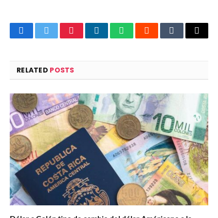
Facebook
Twitter
Pinterest
LinkedIn
WhatsApp
Reddit
Tumblr
Email
RELATED
POSTS