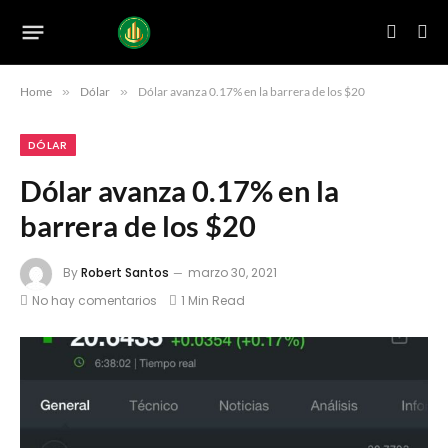
Home
»
Dólar
»
Dólar avanza 0.17% en la barrera de los $20
DÓLAR
Dólar avanza 0.17% en la
barrera de los $20
By
Robert Santos
marzo 30, 2021
No hay comentarios
1 Min Read