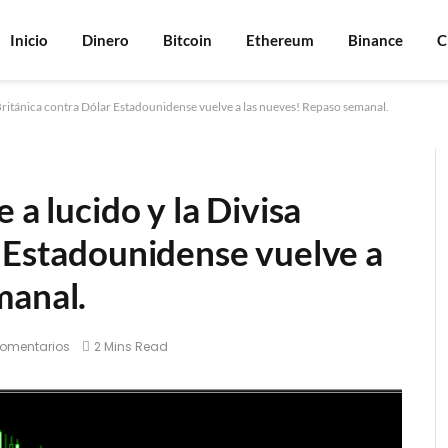
Inicio
Dinero
Bitcoin
Ethereum
Binance
C
a Británica contra Dólar Estadounidense vuelve a las nueves! Repaso semanal.
 a lucido y la Divisa
r Estadounidense vuelve a
manal.
comentarios
2 Mins Read