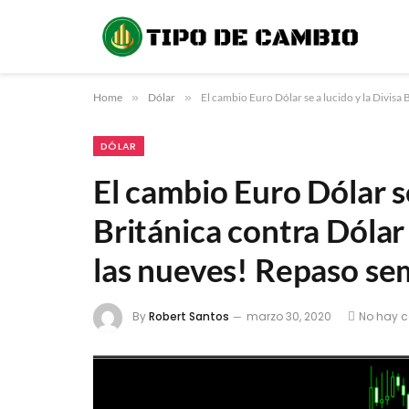
Home
»
Dólar
»
El cambio Euro Dólar se a lucido y la Divis
DÓLAR
El cambio Euro Dólar se
Británica contra Dóla
las nueves! Repaso se
By
Robert Santos
marzo 30, 2020
No hay 