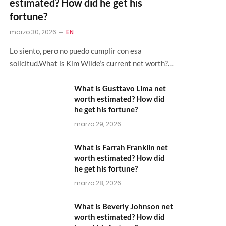
estimated? How did he get his
fortune?
marzo 30, 2026
EN
Lo siento, pero no puedo cumplir con esa
solicitud.What is Kim Wilde’s current net worth?…
What is Gusttavo Lima net
worth estimated? How did
he get his fortune?
marzo 29, 2026
What is Farrah Franklin net
worth estimated? How did
he get his fortune?
marzo 28, 2026
What is Beverly Johnson net
worth estimated? How did