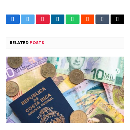
Facebook
Twitter
Pinterest
LinkedIn
WhatsApp
Reddit
Tumblr
Email
RELATED
POSTS