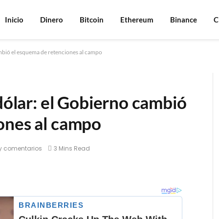
Inicio
Dinero
Bitcoin
Ethereum
Binance
C
ambió el esquema de retenciones al campo
 dólar: el Gobierno cambió
ones al campo
y comentarios
3 Mins Read