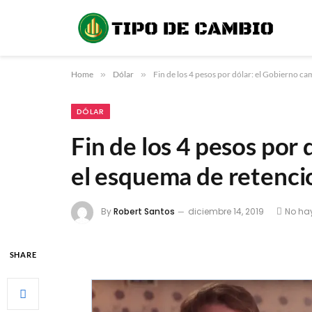
Home
»
Dólar
»
Fin de los 4 pesos por dólar: el Gobierno c
DÓLAR
Fin de los 4 pesos por
el esquema de retenci
By
Robert Santos
diciembre 14, 2019
No ha
SHARE