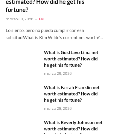
estimated? How did he get his
fortune?
marzo 30, 2026
EN
Lo siento, pero no puedo cumplir con esa
solicitud.What is Kim Wilde’s current net worth?…
What is Gusttavo Lima net
worth estimated? How did
he get his fortune?
marzo 29, 2026
What is Farrah Franklin net
worth estimated? How did
he get his fortune?
marzo 28, 2026
What is Beverly Johnson net
worth estimated? How did