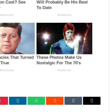
Pinterest
LinkedIn
WhatsApp
Reddit
Tumblr
Email