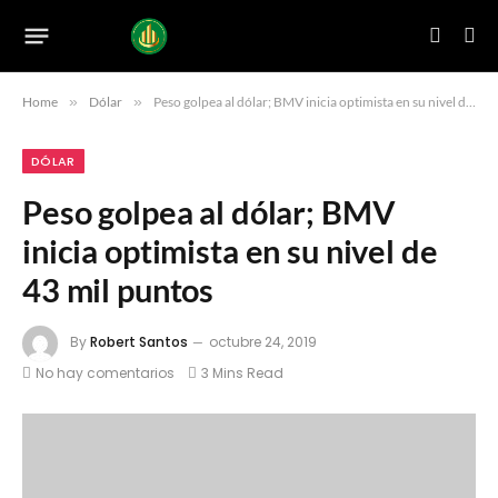
Home
»
Dólar
»
Peso golpea al dólar; BMV inicia optimista en su nivel de 43 mil puntos
DÓLAR
Peso golpea al dólar; BMV
inicia optimista en su nivel de
43 mil puntos
By
Robert Santos
octubre 24, 2019
No hay comentarios
3 Mins Read