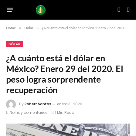
Home
»
Dólar
»
¿A cuánto está el dólar en México? Enero 29 del 2020. El peso logra sorprendente recuperación
DÓLAR
¿A cuánto está el dólar en
México? Enero 29 del 2020. El
peso logra sorprendente
recuperación
By
Robert Santos
enero 31, 2020
No hay comentarios
1 Min Read