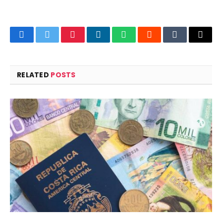
Facebook
Twitter
Pinterest
LinkedIn
WhatsApp
Reddit
Tumblr
Email
RELATED
POSTS