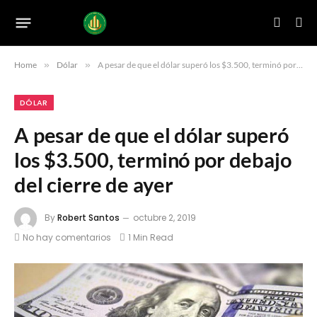
Home
»
Dólar
»
A pesar de que el dólar superó los $3.500, terminó por debajo del cierre de ayer
DÓLAR
A pesar de que el dólar superó
los $3.500, terminó por debajo
del cierre de ayer
By
Robert Santos
octubre 2, 2019
No hay comentarios
1 Min Read