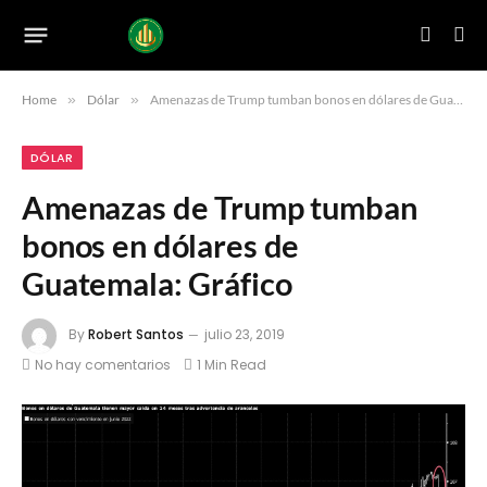
Home
»
Dólar
»
Amenazas de Trump tumban bonos en dólares de Guatemala: Gráfico
DÓLAR
Amenazas de Trump tumban
bonos en dólares de
Guatemala: Gráfico
By
Robert Santos
julio 23, 2019
No hay comentarios
1 Min Read