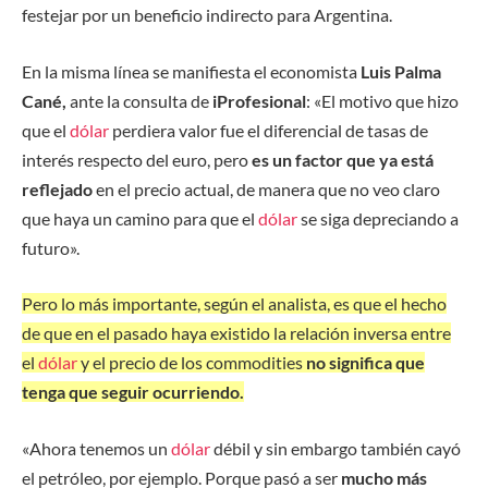
festejar por un beneficio indirecto para Argentina.
En la misma línea se manifiesta el economista
Luis Palma
Cané,
ante la consulta de
iProfesional
: «El motivo que hizo
que el
dólar
perdiera valor fue el diferencial de tasas de
interés respecto del euro, pero
es un factor que ya está
reflejado
en el precio actual, de manera que no veo claro
que haya un camino para que el
dólar
se siga depreciando a
futuro».
Pero lo más importante, según el analista, es que el hecho
de que en el pasado haya existido la relación inversa entre
el
dólar
y el precio de los commodities
no significa que
tenga que seguir ocurriendo.
«Ahora tenemos un
dólar
débil y sin embargo también cayó
el petróleo, por ejemplo. Porque pasó a ser
mucho más