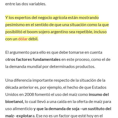
entre las dos variables.
Y los expertos del negocio agrícola están mostrando
pesimismo en el sentido de que una situación como la que
posibilitó el boom sojero argentino sea repetible, incluso
con un
dólar
débil.
El argumento para ello es que debe tomarse en cuenta
o
tros factores fundamentales
en este proceso, como el de
la demanda mundial por determinados productos.
Una diferencia importante respecto de la situación de la
década anterior es, por ejemplo, el hecho de que Estados
Unidos en 2008 fomentó el uso del maíz como
insumo del
bioetanol,
lo cual llevó a una caída en la oferta de maíz para
uso alimenticio
y que la demanda de soja –un sustituto del
maíz- explotar
a. Ese no es un factor que esté hoy en el