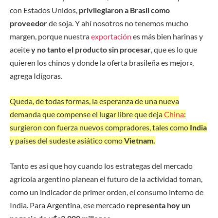
con Estados Unidos,
privilegiaron a Brasil como
proveedor
de soja. Y ahí nosotros no tenemos mucho
margen, porque nuestra
exportación
es más bien harinas y
aceite
y no tanto el producto sin procesar
, que es lo que
quieren los chinos y donde la oferta brasileña es mejor»,
agrega Idígoras.
Queda, de todas formas, la esperanza de una nueva
demanda que compense el lugar libre que deja
China
:
surgieron con fuerza nuevos compradores, tales como
India
y países del sudeste asiático como
Vietnam.
Tanto es así que hoy cuando los estrategas del mercado
agrícola argentino planean el futuro de la actividad toman,
como un indicador de primer orden, el consumo interno de
India. Para Argentina, ese mercado
representa hoy un