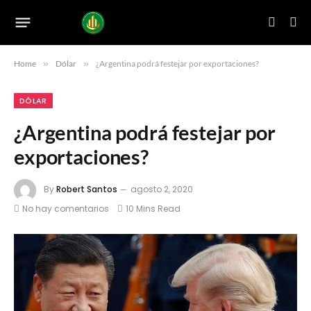
Home
»
Dólar
»
¿Argentina podrá festejar por exportaciones?
DÓLAR
¿Argentina podrá festejar por
exportaciones?
By
Robert Santos
agosto 2, 2020
No hay comentarios
10 Mins Read