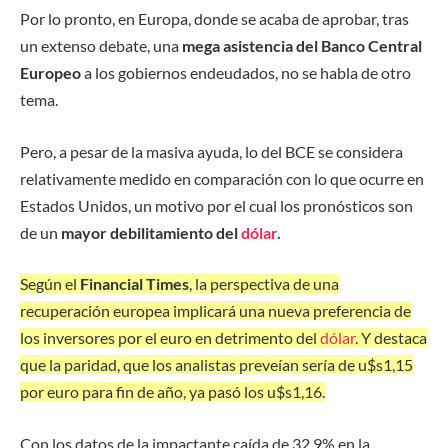
Por lo pronto, en Europa, donde se acaba de aprobar, tras
un extenso debate, una
mega asistencia del Banco Central
Europeo
a los gobiernos endeudados, no se habla de otro
tema.
Pero, a pesar de la masiva ayuda, lo del BCE se considera
relativamente medido en comparación con lo que ocurre en
Estados Unidos, un motivo por el cual los pronósticos son
de un
mayor debilitamiento del
dólar
.
Según el
Financial Times
, la perspectiva de una
recuperación europea implicará una nueva preferencia de
los inversores por el euro en detrimento del
dólar
. Y destaca
que la paridad, que los analistas preveían sería de u$s1,15
por euro para fin de año, ya pasó los u$s1,16.
Con los datos de la impactante caída de 32,9% en la