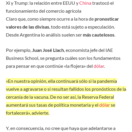
Xi y Trump: la relación entre EEUU y
China
trastocó el
funcionamiento del comercio agrícola
Claro que, como siempre ocurre a la hora de
pronosticar
valores de las divisas
, todo está sujeto a especulación.
Desde Argentina lo análisis suelen ser
más cautelosos
.
Por ejemplo,
Juan José Llach
, economista jefe del IAE
Business School, se pregunta cuáles son los fundamentos
para pensar en que continúe «la flojera» del
dólar
.
«En nuestra opinión, ella continuará sólo si la pandemia
vuelve a agravarse o si resultan fallidos los pronósticos de la
cercanía de la vacuna. De no ser así, la Reserva Federal
aumentará sus tasas de política monetaria y el
dólar
se
fortalecerá», advierte.
Y, en consecuencia, no cree que haya que adelantarse a