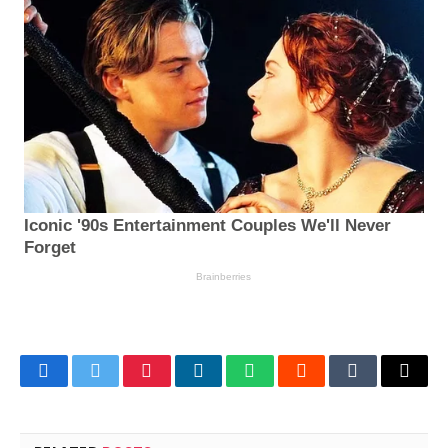
Facebook
Twitter
Pinterest
LinkedIn
WhatsApp
Reddit
Tumblr
Email