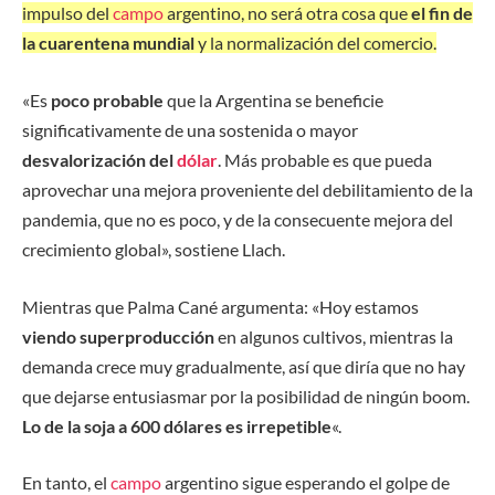
impulso del
campo
argentino, no será otra cosa que
el fin de
la cuarentena mundial
y la normalización del comercio.
«Es
poco probable
que la Argentina se beneficie
significativamente de una sostenida o mayor
desvalorización del
dólar
. Más probable es que pueda
aprovechar una mejora proveniente del debilitamiento de la
pandemia, que no es poco, y de la consecuente mejora del
crecimiento global», sostiene Llach.
Mientras que Palma Cané argumenta: «Hoy estamos
viendo superproducción
en algunos cultivos, mientras la
demanda crece muy gradualmente, así que diría que no hay
que dejarse entusiasmar por la posibilidad de ningún boom.
Lo de la soja a 600 dólares es irrepetible
«.
En tanto, el
campo
argentino sigue esperando el golpe de