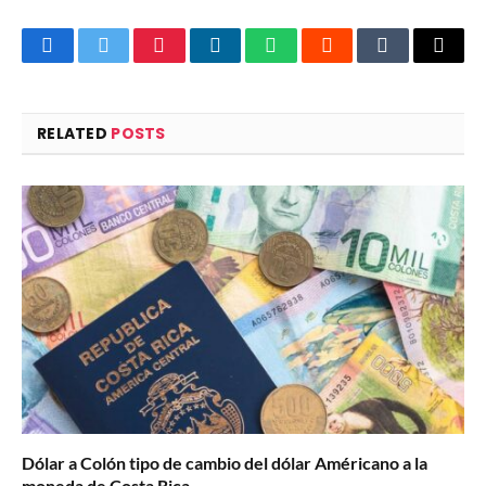
Facebook
Twitter
Pinterest
LinkedIn
WhatsApp
Reddit
Tumblr
Email
RELATED
POSTS
Dólar a Colón tipo de cambio del dólar Américano a la
moneda de Costa Rica