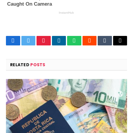
Facebook
Twitter
Pinterest
LinkedIn
WhatsApp
Reddit
Tumblr
Email
RELATED
POSTS