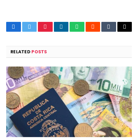
Facebook
Twitter
Pinterest
LinkedIn
WhatsApp
Reddit
Tumblr
Email
RELATED
POSTS