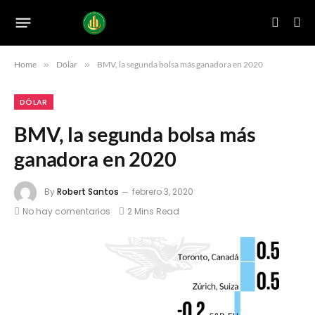
Home
»
Dólar
»
BMV, la segunda bolsa más ganadora en 2020
DÓLAR
BMV, la segunda bolsa más
ganadora en 2020
By
Robert Santos
febrero 3, 2020
No hay comentarios
2 Mins Read