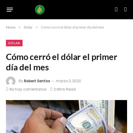
Home
»
Dólar
»
Cómo cerró el dólar el primer día del mes
DÓLAR
Cómo cerró el dólar el primer
día del mes
By
Robert Santos
marzo 3, 2020
No hay comentarios
2 Mins Read