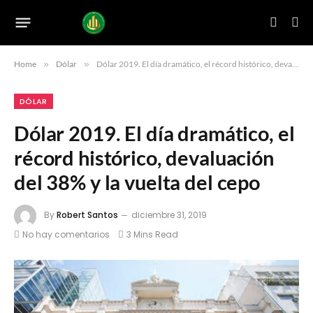
Home
»
Dólar
»
Dólar 2019. El día dramático, el récord histórico, devaluación del 38% y la vuelta del cepo
DÓLAR
Dólar 2019. El día dramático, el
récord histórico, devaluación
del 38% y la vuelta del cepo
By
Robert Santos
diciembre 31, 2019
No hay comentarios
3 Mins Read