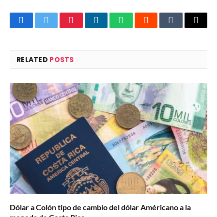
Facebook
Twitter
Pinterest
LinkedIn
WhatsApp
Reddit
Tumblr
Email
RELATED
POSTS
Dólar a Colón tipo de cambio del dólar Américano a la