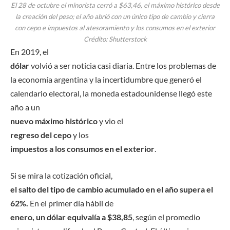
El 28 de octubre el minorista cerró a $63,46, el máximo histórico desde
la creación del peso; el año abrió con un único tipo de cambio y cierra
con cepo e impuestos al atesoramiento y los consumos en el exterior
Crédito: Shutterstock
En 2019, el
dólar
volvió a ser noticia casi diaria. Entre los problemas de
la economía argentina y la incertidumbre que generó el
calendario electoral, la moneda estadounidense llegó este
año a un
nuevo máximo histórico
y vio el
regreso del cepo
y los
impuestos a los consumos en el exterior
.
Si se mira la cotización oficial,
el salto del tipo de cambio acumulado en el año supera el
62%.
En el primer día hábil de
enero, un dólar equivalía a $38,85
, según el promedio