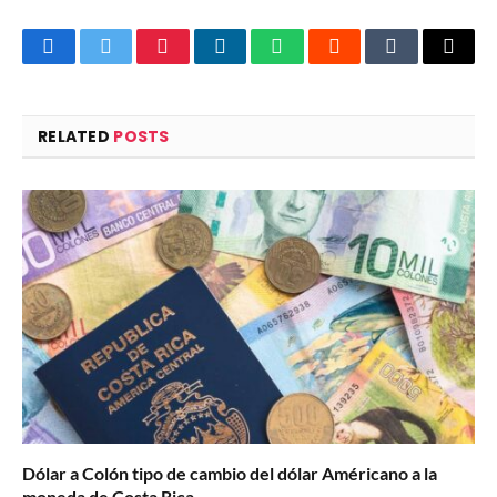
Facebook
Twitter
Pinterest
LinkedIn
WhatsApp
Reddit
Tumblr
Email
RELATED
POSTS
Dólar a Colón tipo de cambio del dólar Américano a la
moneda de Costa Rica