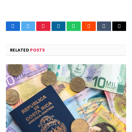
Facebook
Twitter
Pinterest
LinkedIn
WhatsApp
Reddit
Tumblr
Email
RELATED
POSTS