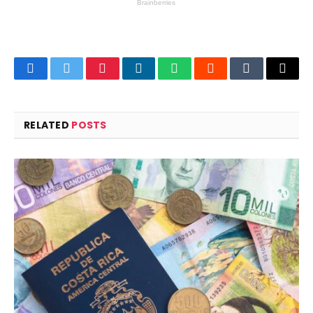
Facebook
Twitter
Pinterest
LinkedIn
WhatsApp
Reddit
Tumblr
Email
RELATED
POSTS