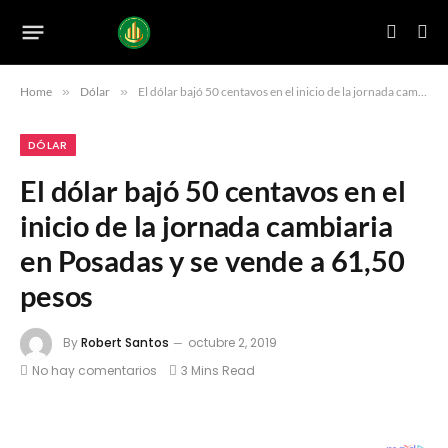
Home
»
Dólar
»
El dólar bajó 50 centavos en el inicio de la jornada cambiaria en Posadas y se vende a 61,50 pesos
DÓLAR
El dólar bajó 50 centavos en el
inicio de la jornada cambiaria
en Posadas y se vende a 61,50
pesos
By
Robert Santos
octubre 2, 2019
No hay comentarios
3 Mins Read