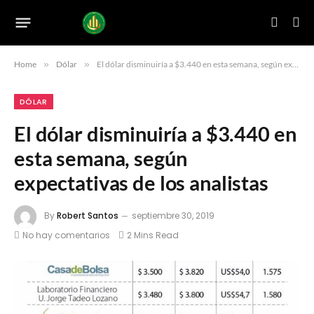
Home
»
Dólar
»
El dólar disminuiría a $3.440 en esta semana, según expectativas de los analistas
DÓLAR
El dólar disminuiría a $3.440 en
esta semana, según
expectativas de los analistas
By
Robert Santos
septiembre 30, 2019
No hay comentarios
2 Mins Read