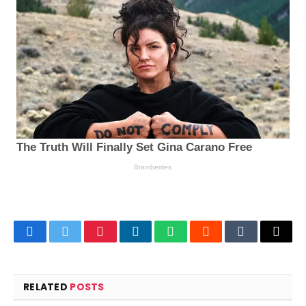
Facebook
Twitter
Pinterest
LinkedIn
WhatsApp
Reddit
Tumblr
Email
RELATED
POSTS