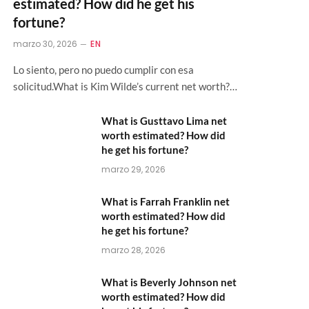
estimated? How did he get his
fortune?
marzo 30, 2026
EN
Lo siento, pero no puedo cumplir con esa
solicitud.What is Kim Wilde’s current net worth?…
What is Gusttavo Lima net
worth estimated? How did
he get his fortune?
marzo 29, 2026
What is Farrah Franklin net
worth estimated? How did
he get his fortune?
marzo 28, 2026
What is Beverly Johnson net
worth estimated? How did