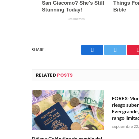
SHARE.
Facebook
Twitter
RELATED
POSTS
FOREX-Moned
riesgo suben
Evergrande, 
rango limita
septiembre 22,
Dólar a Colón tipo de cambio del