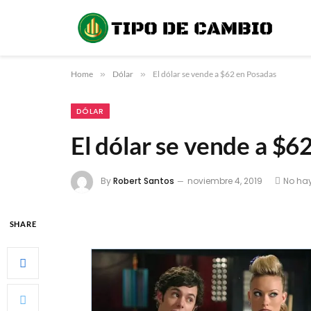
Home
»
Dólar
»
El dólar se vende a $62 en Posadas
DÓLAR
El dólar se vende a $6
By
Robert Santos
noviembre 4, 2019
No ha
SHARE