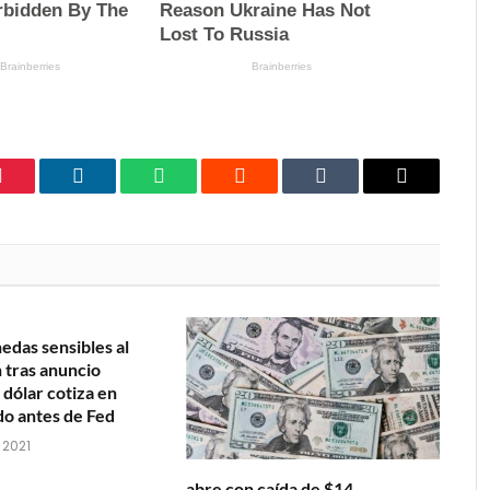
Pinterest
LinkedIn
WhatsApp
Reddit
Tumblr
Email
as sensibles al
 tras anuncio
dólar cotiza en
do antes de Fed
 2021
abre con caída de $14