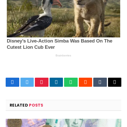
Facebook
Twitter
Pinterest
LinkedIn
WhatsApp
Reddit
Tumblr
Email
RELATED
POSTS