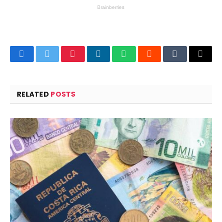
Facebook
Twitter
Pinterest
LinkedIn
WhatsApp
Reddit
Tumblr
Email
RELATED
POSTS