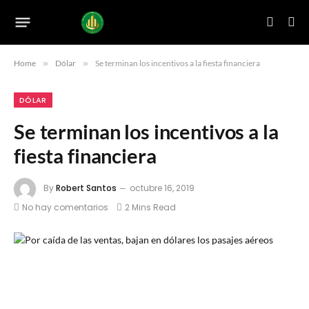
Home
»
Dólar
»
Se terminan los incentivos a la fiesta financiera
DÓLAR
Se terminan los incentivos a la
fiesta financiera
By
Robert Santos
octubre 16, 2019
No hay comentarios
2 Mins Read