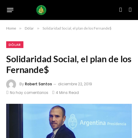
Home
»
Dólar
»
Solidaridad Social, el plan de los Fernande$
DÓLAR
Solidaridad Social, el plan de los
Fernande$
By
Robert Santos
diciembre 22, 2019
No hay comentarios
4 Mins Read