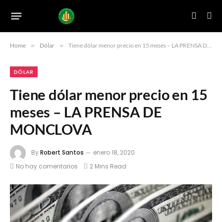
Home
»
Dólar
»
Tiene dólar menor precio en 15 meses – LA PRENSA DE MONCLOVA
DÓLAR
Tiene dólar menor precio en 15
meses – LA PRENSA DE
MONCLOVA
By
Robert Santos
enero 18, 2020
No hay comentarios
2 Mins Read