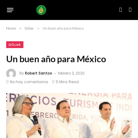
Home
»
Dólar
»
Un buen año para México
DÓLAR
Un buen año para México
By
Robert Santos
febrero 3, 2020
No hay comentarios
5 Mins Read