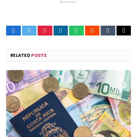
Facebook
Twitter
Pinterest
LinkedIn
WhatsApp
Reddit
Tumblr
Email
RELATED
POSTS